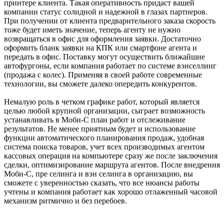
принтере клиента. Такая оперативность придаст вашей
компании статус солидной и надежной в глазах партнеров.
При получении от клиента предварительного заказа скорость
тоже будет иметь значение, теперь агенту не нужно
возвращаться в офис для оформления заявки. Достаточно
оформить бланк заявки на КПК или смартфоне агента и
передать в офис. Поставку могут осуществить ближайшие
автофургоны, если компания работает по системе вэнселлинг
(продажа с колес). Применяя в своей работе современные
технологии, вы сможете далеко опередить конкурентов.
Немалую роль в четком графике работ, который является
целью любой крупной организации, сыграет возможность
устанавливать в Моби-С план работ и отслеживание
результатов. Не менее приятным будет и использование
функции автоматического планирования продаж, удобная
система поиска товаров, учет всех производимых агентом
кассовых операция на компьютере сразу же после заключения
сделки, оптимизирование маршрута агентов. После внедрения
Моби-С, пре селинга и вэн селинга в организацию, вы
сможете с уверенностью сказать, что все нюансы работы
учтены и компания работает как хорошо отлаженный часовой
механизм ритмично и без перебоев.